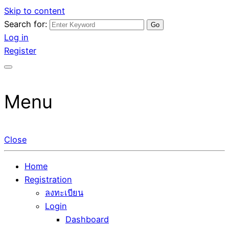
Skip to content
Search for:
รับจ้างโพสต์ขายบ้าน ขายของ ติดหน้าแรก Google Ai Search
ขายบ้านไม่ออก ขายสินค้าไม่ได้ บอกเรา! รับจ้างลงโพสต์อสัง
Log in
ราคาถูกที่สุด! เน้นความคุ้มค่า "ถูกและดีมีอยู่จริง" (เหมาะกับ
หาฯ รับโพสเว็บบอร์ดSEO ดันติดหน้าแรก Google AI ชัวร์ 🎯
Register
พ่อค้าแม่ค้า) บริการโพสต์เว็บบอร์ด SEO การันตีงานดี 100%
… ให้เราจัดการให้! ด้วยระบบ AI Search & SEO ที่แม่นยำที่สุด
✨
Menu
Close
Home
Registration
ลงทะเบียน
Login
Dashboard