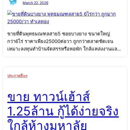
March 22, 2026
ขายที่ดินพุทธมณฑลสาย5 ซอยบางยาง ขนาดใหญ่
กว่า6ไร่ ราคาเพียง25000ต่อวา ถูกกว่าตลาดชัดเจน
เหมาะลงทุนทำบ้านจัดสรรหรือหอพัก ใกล้แหล่งงานและ
ชุมชนขยายตัวต่อเนื่อง โพสเว็บ SEOชุดดีที่สุด โพสลง
เว็บหลัก ของ เว็บ ipostban.com หรือ kaaiduan.com
หรือ banforum.com เว็บ รับจ้างโพสขายบ้านอันดับ 1
ประกาศอื่นๆ
เป็น เว็บSEOขายบ้าน ที่เดียวในเมืองไทยที่การันติดการ
ติด Google การันตี ใน 1-5 หน้าแรก 6 คำ แน่นอน
ขาย ทาวน์เฮ้าส์
อย่างน้อยหน้าแรก 2คำ Read More โพสเว็บอสังหาดัง
โพสลงเว็บขายบ้าน เว็บอสังหาดัง pantipmarket.com,
1.25ล้าน กู้ได้ง่ายจริง
Thaihometown.com. prakard.com,
prakardproperty.com, klungbaan.com,
ใกล้ห้างมหาลัย
asunghadd.com, teedin108.com หรือ เว็บระดับ