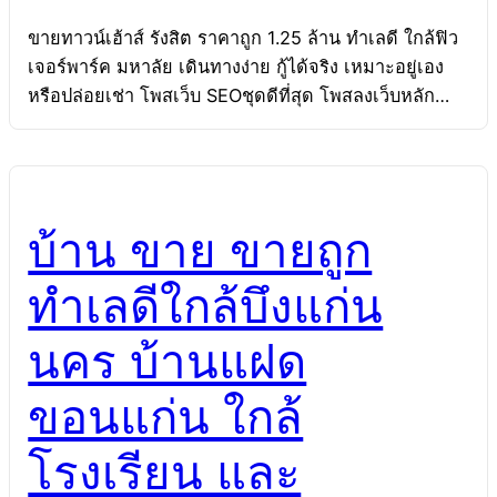
ขายทาวน์เฮ้าส์ รังสิต ราคาถูก 1.25 ล้าน ทำเลดี ใกล้ฟิว
เจอร์พาร์ค มหาลัย เดินทางง่าย กู้ได้จริง เหมาะอยู่เอง
หรือปล่อยเช่า โพสเว็บ SEOชุดดีที่สุด โพสลงเว็บหลัก
ของ เว็บ ipostban.com หรือ kaaiduan.com หรือ
banforum.com เว็บ รับจ้างโพสขายบ้านอันดับ 1 เป็น
เว็บSEOขายบ้าน ที่เดียวในเมืองไทยที่การันติดการ ติด
Google การันตี ใน 1-5 หน้าแรก 6 คำ แน่นอน อย่าง
บ้าน ขาย ขายถูก
น้อยหน้าแรก 2คำ Read More โพสเว็บอสังหาดัง โพสลง
เว็บขายบ้าน เว็บอสังหาดัง pantipmarket.com,
ทำเลดีใกล้บึงแก่น
Thaihometown.com. prakard.com,
prakardproperty.com, klungbaan.com,
นคร บ้านแฝด
asunghadd.com, teedin108.com หรือ เว็บระดับ
เดียวกัน โดย ที่มเขียนบทความมืออาชีพ สด […]
ขอนแก่น ใกล้
โรงเรียน และ