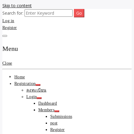
Skip to content
Search for:
ขายบ้านไม่ออก ขายสินค้าไม่ได้ บอกเรา! รับจ้างลงโพสต์อสังหาฯ รับโพ
รับจ้างโพสต์ขายบ้าน ขาย
Log in
สเว็บบอร์ดSEO ดันติดหน้าแรก Google AI ชัวร์ 🎯 … ให้เราจัดการให้!
ด้วยระบบ AI Search & SEO ที่แม่นยำที่สุด
Register
ของ ติดหน้าแรก Google
Ai Search ราคาถูกที่สุด!
Menu
เน้นความคุ้มค่า "ถูกและดี
Close
มีอยู่จริง" (เหมาะกับพ่อค้า
Home
แม่ค้า) บริการโพสต์เว็บ
Registration
ลงทะเบียน
บอร์ด SEO การันตีงานดี
Login
Dashboard
100% ✨
Members
Submissions
post
Register