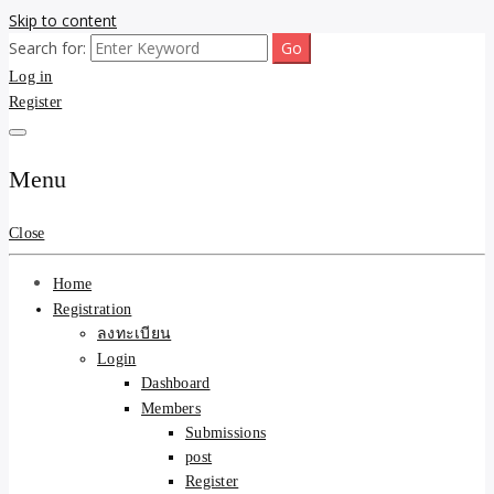
Skip to content
Search for:
ขายบ้านไม่ออก ขายสินค้าไม่ได้ บอกเรา! รับจ้างลงโพสต์อสังหาฯ รับโพส
รับจ้างโพสต์ขายบ้าน ขาย
Log in
เว็บบอร์ดSEO ดันติดหน้าแรก Google AI ชัวร์ 🎯 … ให้เราจัดการให้! ด้วย
ระบบ AI Search & SEO ที่แม่นยำที่สุด
Register
ของ ติดหน้าแรก Google Ai
Search ราคาถูกที่สุด! เน้น
Menu
ความคุ้มค่า "ถูกและดีมีอยู่
Close
จริง" (เหมาะกับพ่อค้า
Home
แม่ค้า) บริการโพสต์เว็บ
Registration
ลงทะเบียน
บอร์ด SEO การันตีงานดี
Login
Dashboard
100% ✨
Members
Submissions
post
Register