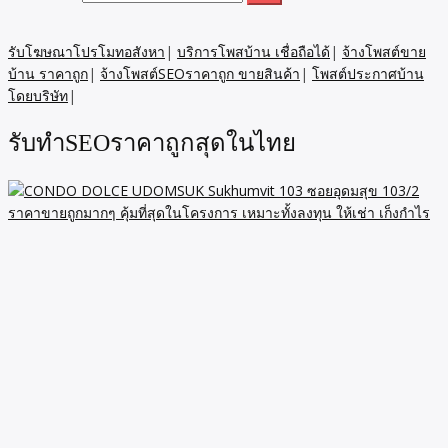
จุดขึ้นลงทางด่วน ถนนสรรพาวุธ เพียง 1 กิโลเมตร ขายถูก 34
ตรม เพียง 3.15 ล้าน ขายถูกกู้ได้สูง หรือ กู้ได้เต็ม ตามเครดิตผู้กู้
รับโฆษณาโปรโมทอสังหา
|
บริการโพสบ้าน เชื่อถือได้
|
จ้างโพสต์ขาย
บ้าน ราคาถูก
|
จ้างโพสต์SEOราคาถูก ขายสินค้า
|
โพสต์ประกาศบ้าน
โดยบริษัท
|
รับทำSEOราคาถูกสุดในไทย