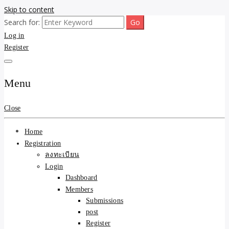
Skip to content
Search for:
ขายบ้านไม่ออก ขายสินค้าไม่ได้ บอกเรา! รับจ้างลงโพสต์อสังหาฯ รับโพส
รับจ้างโพสต์ขายบ้าน ขาย
Log in
เว็บบอร์ดSEO ดันติดหน้าแรก Google AI ชัวร์ 🎯 … ให้เราจัดการให้! ด้วย
ระบบ AI Search & SEO ที่แม่นยำที่สุด
Register
ของ ติดหน้าแรก Google Ai
Search ราคาถูกที่สุด! เน้น
Menu
ความคุ้มค่า "ถูกและดีมีอยู่
Close
จริง" (เหมาะกับพ่อค้า
Home
แม่ค้า) บริการโพสต์เว็บ
Registration
ลงทะเบียน
บอร์ด SEO การันตีงานดี
Login
Dashboard
100% ✨
Members
Submissions
post
Register