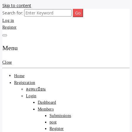
Skip to content
Search for:
ขายบ้านไม่ออก ขายสินค้าไม่ได้ บอกเรา! รับจ้างลงโพสต์อสังหาฯ รับโพส
รับจ้างโพสต์ขายบ้าน ขาย
Log in
เว็บบอร์ดSEO ดันติดหน้าแรก Google AI ชัวร์ 🎯 … ให้เราจัดการให้! ด้วย
ระบบ AI Search & SEO ที่แม่นยำที่สุด
Register
ของ ติดหน้าแรก Google Ai
Search ราคาถูกที่สุด! เน้น
Menu
ความคุ้มค่า "ถูกและดีมีอยู่
Close
จริง" (เหมาะกับพ่อค้า
Home
แม่ค้า) บริการโพสต์เว็บ
Registration
ลงทะเบียน
บอร์ด SEO การันตีงานดี
Login
Dashboard
100% ✨
Members
Submissions
post
Register