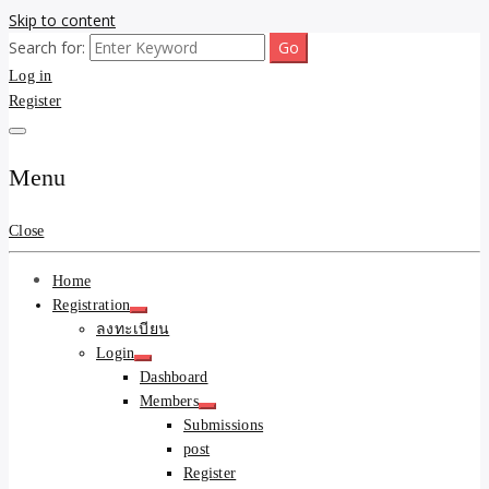
Skip to content
Search for:
ขายบ้านไม่ออก ขายสินค้าไม่ได้ บอกเรา! รับจ้างลงโพสต์อสังหาฯ รับโพส
รับจ้างโพสต์ขายบ้าน ขาย
Log in
เว็บบอร์ดSEO ดันติดหน้าแรก Google AI ชัวร์ 🎯 … ให้เราจัดการให้! ด้วย
ระบบ AI Search & SEO ที่แม่นยำที่สุด
Register
ของ ติดหน้าแรก Google Ai
Search ราคาถูกที่สุด! เน้น
Menu
ความคุ้มค่า "ถูกและดีมีอยู่
Close
จริง" (เหมาะกับพ่อค้า
Home
แม่ค้า) บริการโพสต์เว็บ
Registration
ลงทะเบียน
บอร์ด SEO การันตีงานดี
Login
Dashboard
100% ✨
Members
Submissions
post
Register