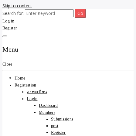
Skip to content
Search for:
ขายบ้านไม่ออก ขายสินค้าไม่ได้ บอกเรา! รับจ้างลงโพสต์อสังหาฯ รับโพส
รับจ้างโพสต์ขายบ้าน ขาย
Log in
เว็บบอร์ดSEO ดันติดหน้าแรก Google AI ชัวร์ 🎯 … ให้เราจัดการให้! ด้วย
ระบบ AI Search & SEO ที่แม่นยำที่สุด
Register
ของ ติดหน้าแรก Google Ai
Search ราคาถูกที่สุด! เน้น
Menu
ความคุ้มค่า "ถูกและดีมีอยู่
Close
จริง" (เหมาะกับพ่อค้า
Home
แม่ค้า) บริการโพสต์เว็บ
Registration
ลงทะเบียน
บอร์ด SEO การันตีงานดี
Login
Dashboard
100% ✨
Members
Submissions
post
Register