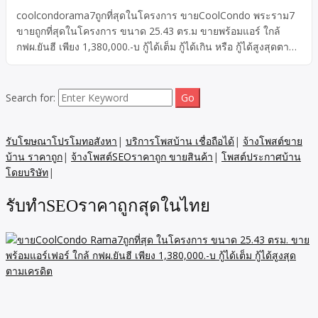
coolcondorama7ถูกที่สุดในโครงการ ขายCoolCondo พระราม7
ขายถูกที่สุดในโครงการ ขนาด 25.43 ตร.ม ขายพร้อมแอร์ ใกล้
กฟผ.ยันฮี เพียง 1,380,000.-บ กู้ได้เต็ม กู้ได้เกิน หรือ กู้ได้สูงสุดตาม
เครดิต ของผู้กู้ coolcondorama7ถูกที่สุดในโครงการ ขาย
ด่วนCool Condo Rama 7 พร้อมเฟอร์ ใกล้ กฟผ. ยันฮี ชั้น 6 เนื้อที่
25.43 ตารางวา ห้องนอน 1 ห้องน้ำ 1 ทิศตะวันออกเฉียงเหนือ เลข
Search for:
ห้องมงคล ทำเลห้องฮวงจุ้ยดีที่สุด การันตีโดยซินแส 1,380,000.- บ
ราคานี้สมารถ กู้ได้เต็ม กู้ได้สูงสุด ตามเครดิตผู้กู้ ราคารวมมูลค่า
ของแถมแล้ว (ถ้ามี)
รับโฆษณาโปรโมทอสังหา
|
บริการโพสบ้าน เชื่อถือได้
|
จ้างโพสต์ขาย
บ้าน ราคาถูก
|
จ้างโพสต์SEOราคาถูก ขายสินค้า
|
โพสต์ประกาศบ้าน
โดยบริษัท
|
รับทำSEOราคาถูกสุดในไทย