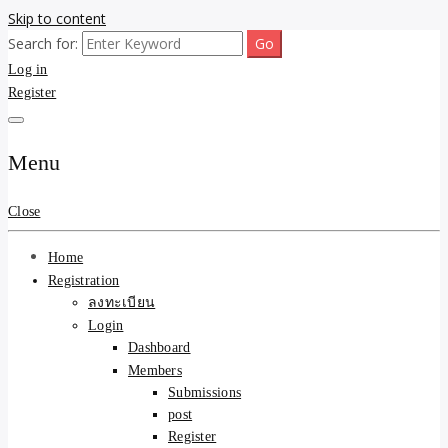
Skip to content
Search for:
ขายบ้านไม่ออก ขายสินค้าไม่ได้ บอกเรา! รับจ้างลงโพสต์อสังหาฯ รับโพส
รับจ้างโพสต์ขายบ้าน ขาย
Log in
เว็บบอร์ดSEO ดันติดหน้าแรก Google AI ชัวร์ 🎯 … ให้เราจัดการให้! ด้วย
ระบบ AI Search & SEO ที่แม่นยำที่สุด
Register
ของ ติดหน้าแรก Google Ai
Search ราคาถูกที่สุด! เน้น
Menu
ความคุ้มค่า "ถูกและดีมีอยู่
Close
จริง" (เหมาะกับพ่อค้า
Home
แม่ค้า) บริการโพสต์เว็บ
Registration
ลงทะเบียน
บอร์ด SEO การันตีงานดี
Login
Dashboard
100% ✨
Members
Submissions
post
Register