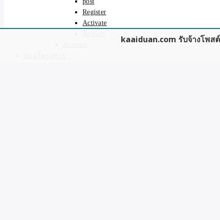
post
Register
Activate
Activity
kaaiduan.com รับจ้างโพสต์ต
Account
บ้านโครงการ
โฆษณาบ้านจัดสรร
บ้านใหม่
บ้านมือสอง
ที่ดิน
ของมือสอง
รับโพสต์เว็บ
โพสต์ประกาศฟรี
ติดต่อเรา รับโพสต์ขายของ/ขายบ้าน ติดหน้าแรก
Search for:
Log in
Register
Category:
บ้านเดี่ยวคลอง8รังสิต