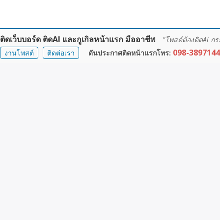
ิดเว็บบอร์ด ติดAI และกูเกิลหน้าแรก มืออาชีพ
"โพสต์ต้องติดAi กร
098-3897144
งานโพสต์
ติดต่อเรา
ดันประกาศติดหน้าแรกโทร:
นครนายก