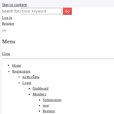
Skip to content
Search for:
ขายบ้านไม่ออก ขายสินค้าไม่ได้ บอกเรา! รับจ้างลงโพสต์อสังหาฯ รับโพสเว
รับจ้างโพสต์ขายบ้าน ขายขอ
Log in
Register
ความคุ้มค่า "ถูกและดีมีอยู
การันตีงานดี 100% ✨
Menu
Close
Home
Registration
ลงทะเบียน
Login
Dashboard
Members
Submissions
post
Register