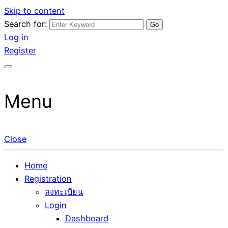
Skip to content
Search for:
รับจ้างโพสต์ขายบ้าน ขายของ ติดหน้าแรก Google Ai Search
ขายบ้านไม่ออก ขายสินค้าไม่ได้ บอกเรา! รับจ้างลงโพสต์อสัง
Log in
ราคาถูกที่สุด! เน้นความคุ้มค่า "ถูกและดีมีอยู่จริง" (เหมาะกับ
หาฯ รับโพสเว็บบอร์ดSEO ดันติดหน้าแรก Google AI ชัวร์ 🎯
Register
พ่อค้าแม่ค้า) บริการโพสต์เว็บบอร์ด SEO การันตีงานดี 100%
… ให้เราจัดการให้! ด้วยระบบ AI Search & SEO ที่แม่นยำที่สุด
✨
Menu
Close
Home
Registration
ลงทะเบียน
Login
Dashboard