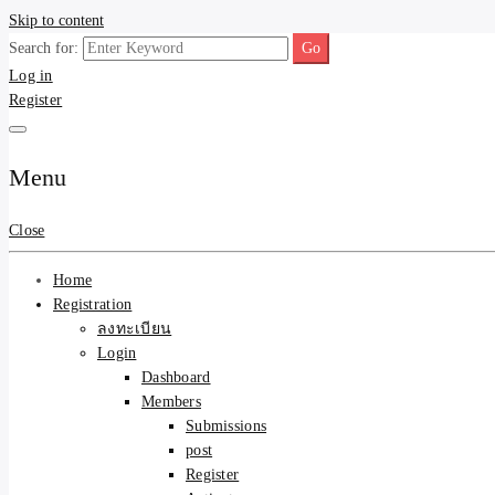
Skip to content
Search for:
รับจ้างโพสต์ขายบ้าน ขายขอ
ขายบ้านไม่ออก ขายสินค้าไม่ได้ บอกเรา! รับจ้างลงโพสต์อสังหาฯ รับโพสเว
Log in
Register
ความคุ้มค่า "ถูกและดีมีอยู
การันตีงานดี 100% ✨
Menu
Close
Home
Registration
ลงทะเบียน
Login
Dashboard
Members
Submissions
post
Register