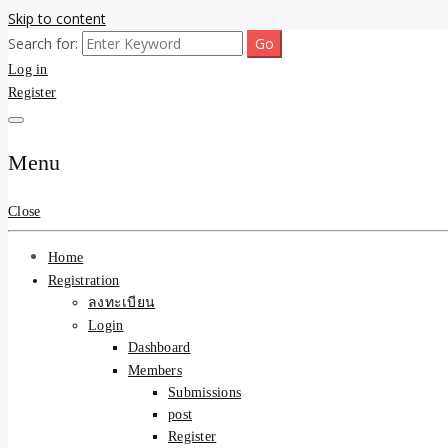
Skip to content
Search for:
ขายบ้านไม่ออก ขายสินค้าไม่ได้ บอกเรา! รับจ้างลงโพสต์อสังหาฯ รับโพสเว
รับจ้างโพสต์ขายบ้าน ขายขอ
Log in
Register
ความคุ้มค่า "ถูกและดีมีอยู
การันตีงานดี 100% ✨
Menu
Close
Home
Registration
ลงทะเบียน
Login
Dashboard
Members
Submissions
post
Register