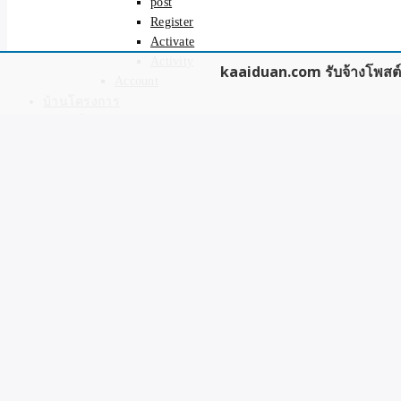
post
Register
Activate
Activity
kaaiduan.com รับจ้างโพสต์ต
Account
บ้านโครงการ
โฆษณาบ้านจัดสรร
บ้านใหม่
บ้านมือสอง
ที่ดิน
ของมือสอง
รับโพสต์เว็บ
โพสต์ประกาศฟรี
ติดต่อเรา รับโพสต์ขายของ/ขายบ้าน ติดหน้าแรก
Search for:
Log in
Register
Category:
รับจ้างโพสต์เว็บบอร์ด