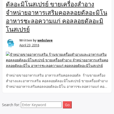
ดัลอะมิโนสเปรย์ ขายเครื่องสำอาง
จำหน่ายอาหารเสริมคอลลอยดัลอะมิโน
อาหารชะลอความแก่ คอลลอยดัลอะมิ
โนสเปรย์
Written by
webslave
April 23, 2018
จำหน่ายขายอาหารเสริม อาหารเสริมคอลลอยดัล ร้านขายเครื่อง
สำอางและอาหารเสริม คอลลอยดัลอะมิโนสเปรย์ ขายเครื่องสำอาง
จำหน่ายอาหารเสริมคอลลอยดัลอะมิโน อาหารชะลอความแก่ คอล
ลอยดัลอะมิโนสเปรย์ อาหารเสริมบำรุงสมอง อาหารเสริมผิวสวย
อาหารเสริมผู้สูงอายุ อาหารเสริมผู้ชาย ผลิตภัณฑ์อาหารเสริม
สำหรับซ่อมแซมร่างกาย จำหน่ายขายอาหารเสริม ร้านขายเครื่อง
Search for:
สำอางและอาหารเสริม อาหารเสริมคอลลอยดัล ขอแนะนำ คอล