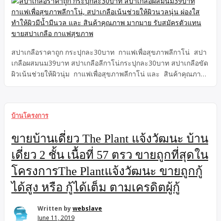
สปาเกลือราคาถูก กระปุกละ30บาท กาแฟเพื่อสุขภาพลีกาโน่ สปา
เกลือผสมนม39บาท สปาเกลือลีกาโน่กระปุกละ30บาท สปาเกลือขัด
ผิวเน้นช่วยให้ผิวนุ่ม กาแฟเพื่อสุขภาพลีกาโน่ และ สินค้าคุณภาพ
อีกมาก สปาเกลือราคาถูก กระปุกละ30บาท กาแฟเพื่อสุขภาพลีกา
โน่ สปาเกลือลีกาโน่กระปุกละ30บาท สปาเกลือผสมนม39บาทต่อ
กระปุก สปาเกลือเน้นช่วยให้ผิวนวลนุ่ม ผ่องใส ทำให้ผิวมีน้ำมีนวล
บ้านโครงการ
ไม่ให้ผิวแห้ง กาแฟเพื่อสุขภาพลีกาโน่ ด้วยสารสกัด18ชนิด บำรุง
ร่างกาย บำรุงสายตา บำรุงสมอง รับสมัครตัวแทนขายสปาเกลือลีกา
ขายบ้านเดี่ยว The Plant แจ้งวัฒนะ บ้าน
โน่ และ สินค้า อื่นๆอีกมาก ฟรี
เดี่ยว 2 ชั้น เนื้อที่ 57 ตรว ขายถูกที่สุดใน
โครงการThe Plantแจ้งวัฒนะ ขายถูกกู้
ได้สูง หรือ กู้ได้เต็ม ตามเครดิตผู้กู้
Written by
webslave
June 11, 2019