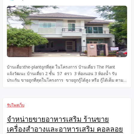
บ้านเดี่ยวthe-plantถูกที่สุด ในโครงการ บ้านเดี่ยว The Plant
แจ้งวัฒนะ บ้านเดี่ยว 2 ชั้น 57 ตรว 3 ห้องนอน 3 ห้องน้ำ รับ
ประกัน ขายถูกที่สุดในโครงการ ขายถูกกู้ได้สูง หรือ กู้ได้เต็ม ตาม
เครดิตผู้กู้ บ้านเดี่ยวthe-plantถูกที่สุด ในโครงการ บ้านเดี่ยวThe
Plantแจ้งวัฒนะ บ้านเดี่ยว 2 ชั้น หลังใหญ่พร้อมอยู่ มี 3 ห้องนอน 3
ห้องน้ำ 1 ห้องครัว เนื้อที่ 57 ตรว พื้นที่ใช้สอย 207 ตรม. จอดรถได้
รับโพสเว็บ
2 คัน บ้านสวย ทำเลดี อยู่หน้าสวน ร่มรื่นน่าอยู่ ขายถูกที่สุดใน
โครงการ ขายถูกกู้ได้สูง หรือ กู้ได้เต็ม ตามเครดิตผู้กู้
จำหน่ายขายอาหารเสริม ร้านขาย
เครื่องสำอางและอาหารเสริม คอลลอย