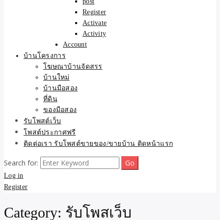
post
Register
Activate
Activity
Account
บ้านโครงการ
โฆษณาบ้านจัดสรร
บ้านใหม่
บ้านมือสอง
ที่ดิน
ของมือสอง
รับโพสต์เว็บ
โพสต์ประกาศฟรี
ติดต่อเรา รับโพสต์ขายของ/ขายบ้าน ติดหน้าแรก
Search for:
Log in
Register
Category:
รับโพสเว็บ