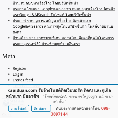
บ้าน หมดปัญหาเรื่องโกง โดยบริษัทชั้นนำ
ประกาศ โฆษณา Google&AISearch หมดปัญหาเรื่องโกง ติดหน้า
แรกGoogle&AISearch รับโพสต์ โดยบริษัทชั้นนำ
ประกาศ ราคาถูก หมดปัญหาเรื่องโกง ติดหน้าแรก
Google&AISearch คุณภาพสูงโดยบริษัทชั้นนำ โพสต์ขายบ้านอ
สังหา
บ้านเดี่ยว ขาย ราคาขายพิเศษ สภาพใหม่ คุ้มค่าที่สุดในโครงการ
พระยาสุเรนทร์30 บ้านชัยพฤกษ์รามอินทรา
Meta
Register
Log in
Entries feed
Comments feed
kaaiduan.com รับจ้างโพสต์ติดเว็บบอร์ด ติดAI และกูเกิล
WordPress.org
หน้าแรก มืออาชีพ
"โพสต์ต้องติดAi กระแทกใจ google หน้าแรก
เท่านั้น "
098-
งานโพสต์
ติดต่อเรา
ดันประกาศติดหน้าแรกโทร:
3897144
Close