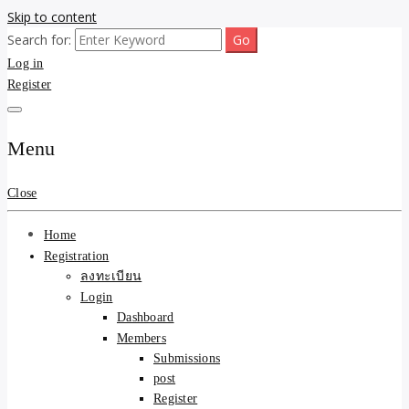
Skip to content
Search for:
ขายบ้านไม่ออก ขายสินค้าไม่ได้ บอกเรา! รับจ้างลงโพสต์อสังหาฯ รับโพส
รับจ้างโพสต์ขายบ้าน ขาย
Log in
เว็บบอร์ดSEO ดันติดหน้าแรก Google AI ชัวร์ 🎯 … ให้เราจัดการให้! ด้วย
ระบบ AI Search & SEO ที่แม่นยำที่สุด
Register
ของ ติดหน้าแรก Google Ai
Search ราคาถูกที่สุด! เน้น
Menu
ความคุ้มค่า "ถูกและดีมีอยู่
Close
จริง" (เหมาะกับพ่อค้า
Home
แม่ค้า) บริการโพสต์เว็บ
Registration
ลงทะเบียน
บอร์ด SEO การันตีงานดี
Login
Dashboard
100% ✨
Members
Submissions
post
Register