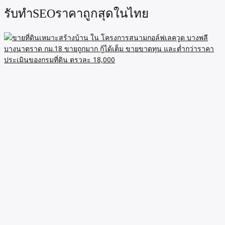
รับทำSEOราคาถูกสุดในไทย