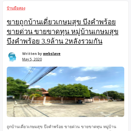
จำกัดจำนวนสินค้า เป็นเว็บไซต์สำหรับรับฝากขายบ้าน ที่ดิน คอน
บ้านมือสอง
โด บ้านเดี่ยว ทาวน์เฮ้าส์ (นายหน้าขายบ้าน พนักงานขาย ฟรีแลน
ซ์ อสังหาริมทรัพย์ ฺBroker, Real Estate Eatate Agents)
ขายถูกบ้านเดี่ยวเกษมสุข บึงคำพร้อย
ขายด่วน ขายขาดทุน หมู่บ้านเกษมสุข
บึงคำพร้อย 3.9ล้าน 2หลังรวมกัน
Written by
webslave
May 5, 2020
ถูกบ้านเดี่ยวเกษมสุข บึงคำพร้อย ขายด่วน ขายขาดทุน หมู่บ้าน