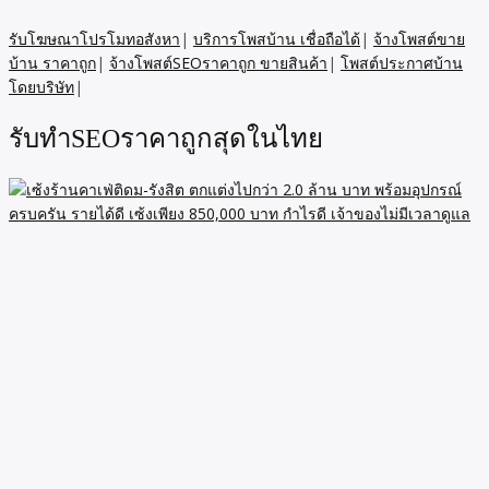
พร้อม เป็นร้านขายอาหารไทย ฟิวชั่น อาหารไทย อาหารกล่อง
กาแฟ เครื่องดื่ม และมีบริการ เดลิเวอรี่ ตลอดถึง ทำอาหารส่ง รพ.
รับโฆษณาโปรโมทอสังหา
|
บริการโพสบ้าน เชื่อถือได้
|
จ้างโพสต์ขาย
และ มหาวิทยาลัย
บ้าน ราคาถูก
|
จ้างโพสต์SEOราคาถูก ขายสินค้า
|
โพสต์ประกาศบ้าน
โดยบริษัท
|
รับทำSEOราคาถูกสุดในไทย