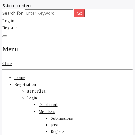
Skip to content
Search for:
ขายบ้านไม่ออก ขายสินค้าไม่ได้ บอกเรา! รับจ้างลงโพสต์อสังหาฯ รับโพส
รับจ้างโพสต์ขายบ้าน ขาย
Log in
เว็บบอร์ดSEO ดันติดหน้าแรก Google AI ชัวร์ 🎯 … ให้เราจัดการให้! ด้วย
ระบบ AI Search & SEO ที่แม่นยำที่สุด
Register
ของ ติดหน้าแรก Google Ai
Search ราคาถูกที่สุด! เน้น
Menu
ความคุ้มค่า "ถูกและดีมีอยู่
Close
จริง" (เหมาะกับพ่อค้า
Home
แม่ค้า) บริการโพสต์เว็บ
Registration
ลงทะเบียน
บอร์ด SEO การันตีงานดี
Login
Dashboard
100% ✨
Members
Submissions
post
Register