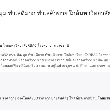
ุม ทำเลดีมาก ทำเลค้าขาย ใกล้มหาวิทยา
32 ตรว. ห้องมุม ทำเลดีมาก ทำเลค้าขาย ใกล้มหาวิทยาลัยRBAC โรงพย
 อาคารพาณิชย์ลาดพร้าว107 ขายอาคารพาณิชย์ซอยลาดพร้าว107 ห้องมุม 3
อมออฟฟิศ คลินิคเสริมความงาม อยู่ในย่านชุมชน นักศึกษา และ ประชาชน 
อฟฟิศ ขายไม่แพงกู้ได้สูง ขายถูกกู้ได้สูง
น ราคาถูก
|
จ้างโพสต์SEOราคาถูก ขายสินค้า
|
โพสต์ประกาศบ้าน โดยบริษ