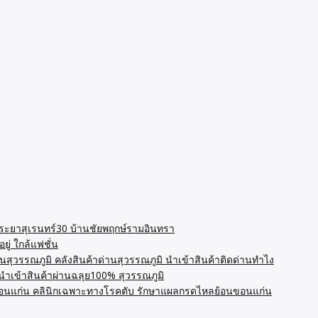
พระยาสุเรนทร์30 บ้านชัยพฤกษ์รามอินทรา
ู่ ใกล้แฟชั่น
นสุวรรณภูมิ คลังสินค้าด่านสุวรรณภูมิ นำเข้าสินค้าติดด่านทำไง
น นำเข้าสินค้าผ่านฉลุย100% สุวรรณภูมิ
นแก่น คลินิกเฉพาะทางโรคตับ รักษาแผลกรดไหลย้อนขอนแก่น