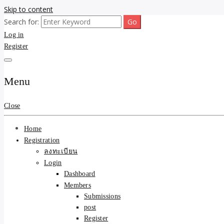
Skip to content
Search for:
ขายบ้านไม่ออก ขายสินค้าไม่ได้ บอกเรา! รับจ้างลงโพสต์อสังหาฯ รับโพสเว
รับจ้างโพสต์ขายบ้าน ขายขอ
Log in
Register
ความคุ้มค่า "ถูกและดีมีอยู
การันตีงานดี 100% ✨
Menu
Close
Home
Registration
ลงทะเบียน
Login
Dashboard
Members
Submissions
post
Register