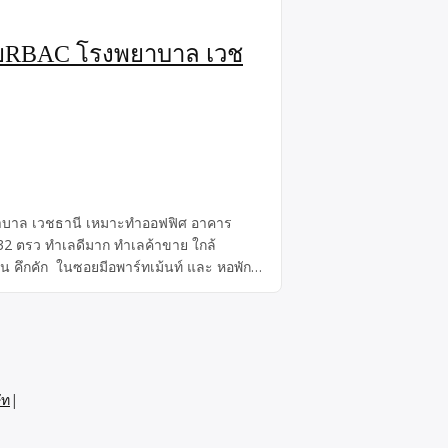
ลัยRBAC โรงพยาบาล เวช
าบาล เวชธานี เหมาะทำออฟฟิศ อาคาร
2 ตรว ทำเลดีมาก ทำเลค้าขาย ใกล้
คึกคัก ในซอยมีอพาร์ทเม้นท์ และ หอพัก
ัท
|