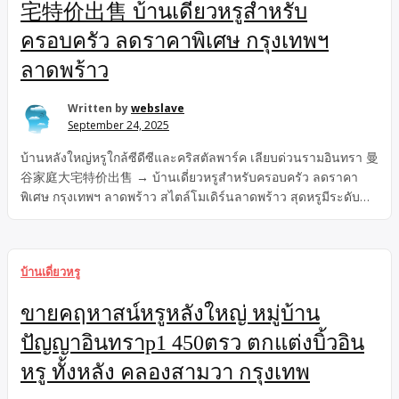
宅特价出售 บ้านเดี่ยวหรูสำหรับ
ครอบครัว ลดราคาพิเศษ กรุงเทพฯ
ลาดพร้าว
Written by
webslave
September 24, 2025
บ้านหลังใหญ่หรูใกล้ซีดีซีและคริสตัลพาร์ค เลียบด่วนรามอินทรา 曼
谷家庭大宅特价出售 → บ้านเดี่ยวหรูสำหรับครอบครัว ลดราคา
พิเศษ กรุงเทพฯ ลาดพร้าว สไตล์โมเดิร์นลาดพร้าว สุดหรูมีระดับ
ตกแต่งเสร็จพร้อมอยู่ เฟอร์นิเจอร์ + เครื่องใช้ไฟฟ้า ครบทั้งหลัง ใกล้
รถไฟฟ้า + เลียบด่วนรามอินทรา Super Luxury House Ladprow
Bangkok-
บ้านเดี่ยวหรู
ขายคฤหาสน์หรูหลังใหญ่ หมู่บ้าน
ปัญญาอินทราp1 450ตรว ตกแต่งบิ้วอิน
หรู ทั้งหลัง คลองสามวา กรุงเทพ