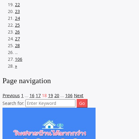
22
23
24
25
26
27
28
...
106
»
Page navigation
Previous
1
…
16
17
18
19
20
…
106
Next
Search for: