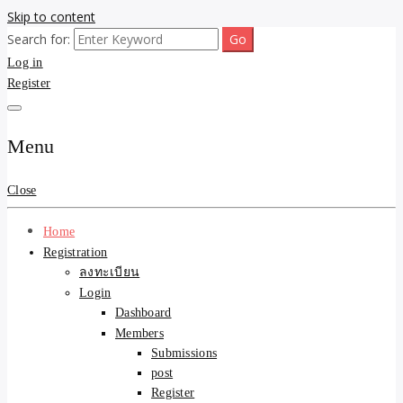
Skip to content
Search for:
ขายบ้านไม่ออก ขายสินค้าไม่ได้ บอกเรา! รับจ้างลงโพสต์อสังหาฯ รับโพส
รับจ้างโพสต์ขายบ้าน ขาย
Log in
เว็บบอร์ดSEO ดันติดหน้าแรก Google AI ชัวร์ 🎯 … ให้เราจัดการให้! ด้วย
ระบบ AI Search & SEO ที่แม่นยำที่สุด
Register
ของ ติดหน้าแรก Google Ai
Search ราคาถูกที่สุด! เน้น
Menu
ความคุ้มค่า "ถูกและดีมีอยู่
Close
จริง" (เหมาะกับพ่อค้า
Home
Registration
แม่ค้า) บริการโพสต์เว็บ
ลงทะเบียน
Login
บอร์ด SEO การันตีงานดี
Dashboard
Members
100% ✨
Submissions
post
Register