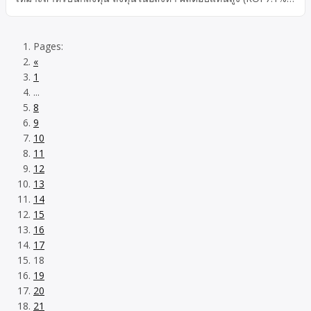
เนื้อที่ 75.4 ตรว พร้อมสระว่ายน้ำส่วนตัว + ลิฟต์ส่วนตัว ✨ การตก
แต่งบิวท์อินสุดหรู มูลค่ากว่า 10 ล้านบาท
Pages:
«
1
...
8
9
10
11
12
13
14
15
16
17
18
19
20
21