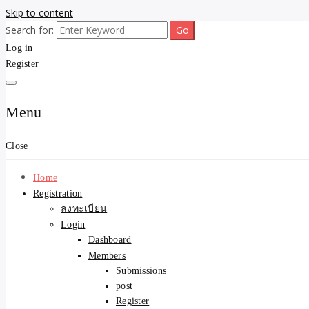
Skip to content
Search for:
ขายบ้านไม่ออก ขายสินค้าไม่ได้ บอกเรา! รับจ้างลงโพสต์อสังหาฯ รับโพสเว
รับจ้างโพสต์ขายบ้าน ขายขอ
Log in
Register
ความคุ้มค่า "ถูกและดีมีอยู
การันตีงานดี 100% ✨
Menu
Close
Home
Registration
ลงทะเบียน
Login
Dashboard
Members
Submissions
post
Register