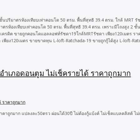
ปริมาตรห้องเทียบเท่าคอนโด 50 ตรม. พื้นที่สุทธิ 39.4 ตรม. ใกล้ MRT รัช
ห้องเทียบเท่าคอนโด 50 ตรม. พื้นที่สุทธิ 39.4 ตรม. เพราะมีโถงสูง 2 ชั
ต็มตามเครดิต ขายถูกคอนโดแอลลอฟท์รัชดา19ใกล้MRTรัชดา เพียง120เมตร ราคา
า เพียง120เมตร ขายขาดทุน L-loft-Ratchada-19 ขายถูกกู้ได้สูง L-lof
์ อำเภอดอนตูม ไม่เช็ครายได้ ราคาถูกมาก
ราคาถูกมาก แปลงละ50ตรว ผ่อนได้30ปี ไม่ต้องกู้แบ้งค์ ไม่เช็คแบลคลิสต์ 