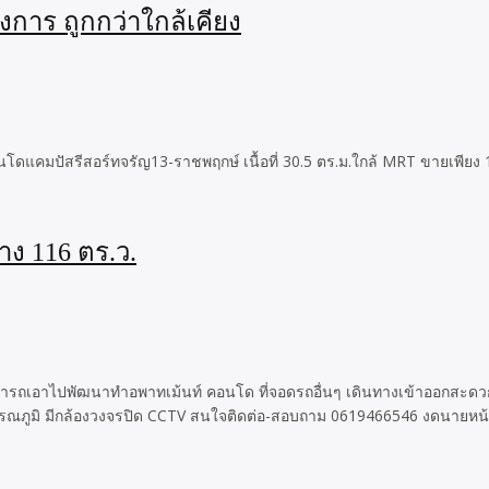
การ ถูกกว่าใกล้เคียง
แคมปัสรีสอร์ทจรัญ13-ราชพฤกษ์ เนื้อที่ 30.5 ตร.ม.ใกล้ MRT ขายเพียง 1,
าง 116 ตร.ว.
.วา. สามารถเอาไปพัฒนาทำอพาทเม้นท์ คอนโด ที่จอดรถอื่นๆ เดินทางเข้าออ
วรรณภูมิ มีกล้องวงจรปิด CCTV สนใจติดต่อ-สอบถาม 0619466546 งดนายหน้า