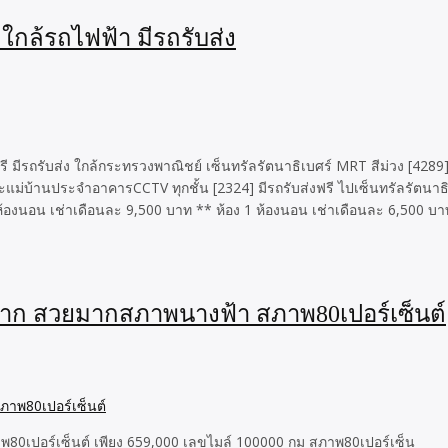
ใกล้รถไฟฟ้า มีรถรับส่ง
รถรับส่ง ใกล้กระทรวงพาณิชย์ เซ็นทรัลรัตนาธิเบศร์ MRT สีม่วง [4289] เฟ
ม่บ้านประจำอาคารCCTV ทุกชั้น [2324] มีรถรับส่งฟรี ไปเซ็นทรัลรัตนา
าเดือนละ 9,500 บาท ** ห้อง 1 ห้องนอน เช่าเดือนละ 6,500 บาท ** 
าก สวยมากสภาพนางฟ้า สภาพ​80เปอร์เซ็นต์
อร์เซ็นต์ เพียง ​659,000 ​เลขไมล์​ 100000​ กม สภาพ​80เปอร์เซ็น