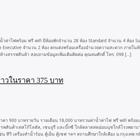
ค่าไฟพร้อม ฟรี wifi มีห้องพักจำนวน 28 ห้อง Standard จำนวน 4 ห้อง S
Executive จำนวน 2 ห้อง ตกแต่งพร้อมเครื่องอำนวยความสะดวก ภายในห้องพั
้างสรรพสินค้า สอบถามข้อมูลเพิ่มเติมติดต่อ คุณสมศักดิ์ โทร. 098 […]
คราวในราคา 375 บาท
าคา 900 บาทรายวัน รายเดือน 18,000 บาทรวมค่านัำค่าไฟ ฟรี wifi พร้อม
พสินค้่าเทสโก้โลตัส, เซนจูรี และบิ๊กซี ใกล้ตลาดสดอ่อนนุชใกล้โรงพย
ีวี เครื่องทำน้ำร้อน ตู้เย็น ตู้เซฟ ฯลฯ สถานศึกษาใกล้เคียง ม.กรุงเทพ ก