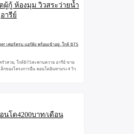
้กู้ ห้องมุม วิวสระว่ายน้ำ
อารีย์
ินครัวสวย, ใกล้BTSสะพานควาย อารีย์ ขาย
องเล็กของโครงการอื่น คอนโดอินทามระ4 วิว
ีคอนโด4200บาท/เดือน