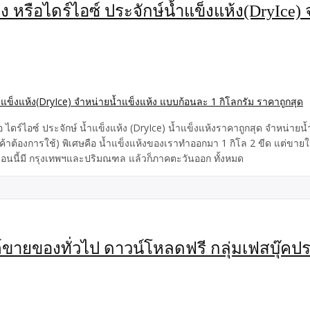
ง หรือไดร์ไอซ์ ประจักษ์น้ำแข็งแห้ง(DryIce)
อ ไดร์ไอซ์ ประจักษ์ น้ำแข็งแห้ง (DryIce) น้ำแข็งแห้งราคาถูกสุด จำหน่าย
่ลูกค้าต้องการใช้) พิเศษคือ น้ำแข็งแห้งของเราทำออกมา 1 กิโล 2 ขีด แต่ขายใ
อนนี้มี กรุงเทพฯและปริมณฑล แล้วก็ภาคตะวันออก ทั้งหมด
สต์ขายของทั่วไป ดาวน์โหลดฟรี กลุ่มเฟสบุ๊