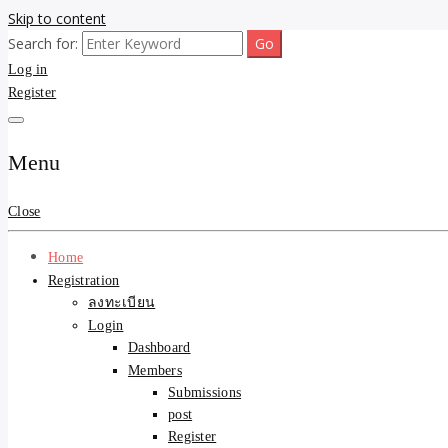
Skip to content
Search for:
ขายบ้านไม่ออก ขายสินค้าไม่ได้ บอกเรา! รับจ้างลงโพสต์อสังหาฯ รับโพสเว
รับจ้างโพสต์ขายบ้าน ขายขอ
Log in
Register
ความคุ้มค่า "ถูกและดีมีอยู
การันตีงานดี 100% ✨
Menu
Close
Home
Registration
ลงทะเบียน
Login
Dashboard
Members
Submissions
post
Register