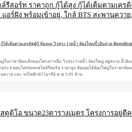
์ท ราคาถูก กู้ได้สูง กู้ได้เต็มตามเครดิตผู
 แอร์ฝัง พร้อมเข้าอยู่, ใกล้ BTS สะพานควาย,
ในราคาห้องเล็กของโครงการอื่น วิวสระว่ายน้ำ ห้องใหญ่ อยู่สบาย บิ้วอ
enอินทามระ4 คอนโดHavenสไตล์รีสอร์ท ราคาถูก ห้องมุมได้ห้องใหญ่ในราคาห้
ะพานควาย และ รถไฟฟ้าBTSอารีย์ ขาย 5.95 ล้าน
้องสตูดิโอ ขนาด23ตารางเมตร โครงการอยู่ด