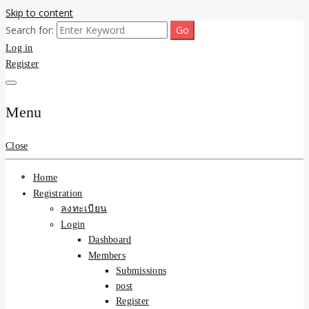
Skip to content
Search for:
ขายบ้านไม่ออก ขายสินค้าไม่ได้ บอกเรา! รับจ้างลงโพสต์อสังหาฯ รับโพส
รับจ้างโพสต์ขายบ้าน ขาย
Log in
เว็บบอร์ดSEO ดันติดหน้าแรก Google AI ชัวร์ 🎯 … ให้เราจัดการให้! ด้วย
ระบบ AI Search & SEO ที่แม่นยำที่สุด
Register
ของ ติดหน้าแรก Google Ai
Search ราคาถูกที่สุด! เน้น
Menu
ความคุ้มค่า "ถูกและดีมีอยู่
Close
จริง" (เหมาะกับพ่อค้า
Home
แม่ค้า) บริการโพสต์เว็บ
Registration
ลงทะเบียน
บอร์ด SEO การันตีงานดี
Login
Dashboard
100% ✨
Members
Submissions
post
Register