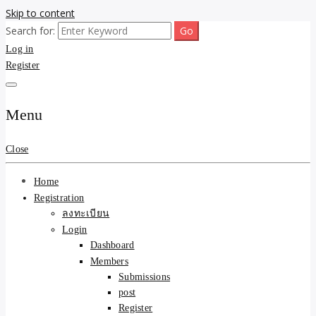
Skip to content
Search for:
ขายบ้านไม่ออก ขายสินค้าไม่ได้ บอกเรา! รับจ้างลงโพสต์อสังหาฯ รับโพส
รับจ้างโพสต์ขายบ้าน ขาย
Log in
เว็บบอร์ดSEO ดันติดหน้าแรก Google AI ชัวร์ 🎯 … ให้เราจัดการให้! ด้วย
ระบบ AI Search & SEO ที่แม่นยำที่สุด
Register
ของ ติดหน้าแรก Google Ai
Search ราคาถูกที่สุด! เน้น
Menu
ความคุ้มค่า "ถูกและดีมีอยู่
Close
จริง" (เหมาะกับพ่อค้า
Home
แม่ค้า) บริการโพสต์เว็บ
Registration
ลงทะเบียน
บอร์ด SEO การันตีงานดี
Login
Dashboard
100% ✨
Members
Submissions
post
Register