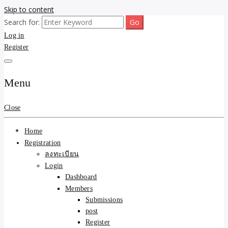
Skip to content
Search for:
ขายบ้านไม่ออก ขายสินค้าไม่ได้ บอกเรา! รับจ้างลงโพสต์อสังหาฯ รับโพส
รับจ้างโพสต์ขายบ้าน ขาย
Log in
เว็บบอร์ดSEO ดันติดหน้าแรก Google AI ชัวร์ 🎯 … ให้เราจัดการให้! ด้วย
ระบบ AI Search & SEO ที่แม่นยำที่สุด
Register
ของ ติดหน้าแรก Google Ai
Search ราคาถูกที่สุด! เน้น
Menu
ความคุ้มค่า "ถูกและดีมีอยู่
Close
จริง" (เหมาะกับพ่อค้า
Home
แม่ค้า) บริการโพสต์เว็บ
Registration
ลงทะเบียน
บอร์ด SEO การันตีงานดี
Login
Dashboard
100% ✨
Members
Submissions
post
Register