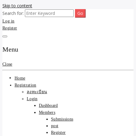
Skip to content
Search for:
ขายบ้านไม่ออก ขายสินค้าไม่ได้ บอกเรา! รับจ้างลงโพสต์อสังหาฯ รับโพส
รับจ้างโพสต์ขายบ้าน ขาย
Log in
เว็บบอร์ดSEO ดันติดหน้าแรก Google AI ชัวร์ 🎯 … ให้เราจัดการให้! ด้วย
ระบบ AI Search & SEO ที่แม่นยำที่สุด
Register
ของ ติดหน้าแรก Google Ai
Search ราคาถูกที่สุด! เน้น
Menu
ความคุ้มค่า "ถูกและดีมีอยู่
Close
จริง" (เหมาะกับพ่อค้า
Home
แม่ค้า) บริการโพสต์เว็บ
Registration
ลงทะเบียน
บอร์ด SEO การันตีงานดี
Login
Dashboard
100% ✨
Members
Submissions
post
Register