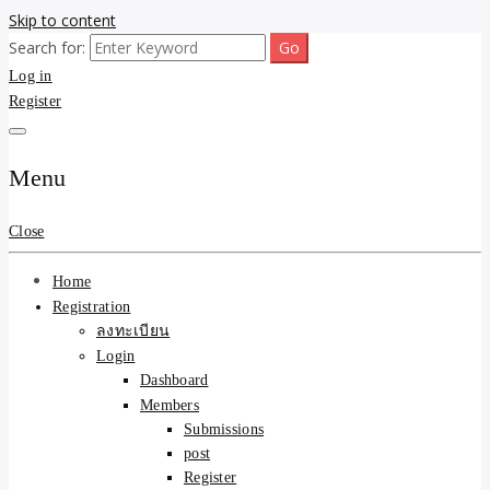
Skip to content
Search for:
ขายบ้านไม่ออก ขายสินค้าไม่ได้ บอกเรา! รับจ้างลงโพสต์อสังหาฯ รับโพส
รับจ้างโพสต์ขายบ้าน ขาย
Log in
เว็บบอร์ดSEO ดันติดหน้าแรก Google AI ชัวร์ 🎯 … ให้เราจัดการให้! ด้วย
ระบบ AI Search & SEO ที่แม่นยำที่สุด
Register
ของ ติดหน้าแรก Google Ai
Search ราคาถูกที่สุด! เน้น
Menu
ความคุ้มค่า "ถูกและดีมีอยู่
Close
จริง" (เหมาะกับพ่อค้า
Home
แม่ค้า) บริการโพสต์เว็บ
Registration
ลงทะเบียน
บอร์ด SEO การันตีงานดี
Login
Dashboard
100% ✨
Members
Submissions
post
Register