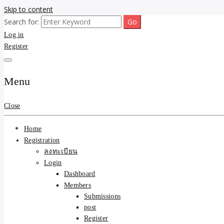
Skip to content
Search for:
ขายบ้านไม่ออก ขายสินค้าไม่ได้ บอกเรา! รับจ้างลงโพสต์อสังหาฯ รับโพสเว
รับจ้างโพสต์ขายบ้าน ขายขอ
Log in
Register
ความคุ้มค่า "ถูกและดีมีอยู
การันตีงานดี 100% ✨
Menu
Close
Home
Registration
ลงทะเบียน
Login
Dashboard
Members
Submissions
post
Register