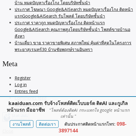
บ้าน หมดปัญหาเรื่องโกง โดยบริษัทชั้นนำ
ประกาศ โฆษณา Google&AISearch หมดปัญหาเรื่องโกง ติดหน้า
แรกGoogle&AISearch รับโพสต์ โดยบริษัทชั้นนำ
ประกาศ ราคาถูก หมดปัญหาเรื่องโกง ติดหน้าแรก
Google&AISearch คุณภาพสูงโดยบริษัทชั้นนำ โพสต์ขายบ้านอ
สังหา
บ้านเดี่ยว ขาย ราคาขายพิเศษ สภาพใหม่ คุ้มค่าที่สุดในโครงการ
พระยาสุเรนทร์30 บ้านชัยพฤกษ์รามอินทรา
Meta
Register
Log in
Entries feed
Comments feed
kaaiduan.com รับจ้างโพสต์ติดเว็บบอร์ด ติดAI และกูเกิล
WordPress.org
หน้าแรก มืออาชีพ
"โพสต์ต้องติดAi กระแทกใจ google หน้าแรก
เท่านั้น "
098-
งานโพสต์
ติดต่อเรา
ดันประกาศติดหน้าแรกโทร:
3897144
Close