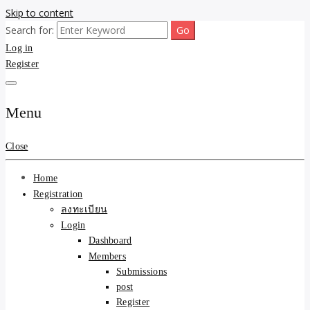
Skip to content
Search for:
ขายบ้านไม่ออก ขายสินค้าไม่ได้ บอกเรา! รับจ้างลงโพสต์อสังหาฯ รับโพส
รับจ้างโพสต์ขายบ้าน ขาย
Log in
เว็บบอร์ดSEO ดันติดหน้าแรก Google AI ชัวร์ 🎯 … ให้เราจัดการให้! ด้วย
ระบบ AI Search & SEO ที่แม่นยำที่สุด
Register
ของ ติดหน้าแรก Google Ai
Search ราคาถูกที่สุด! เน้น
Menu
ความคุ้มค่า "ถูกและดีมีอยู่
Close
จริง" (เหมาะกับพ่อค้า
Home
แม่ค้า) บริการโพสต์เว็บ
Registration
ลงทะเบียน
บอร์ด SEO การันตีงานดี
Login
Dashboard
100% ✨
Members
Submissions
post
Register