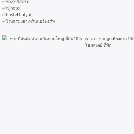
✅พาสุขรีสอรืท
✅Njhotel
✅hostel hatyai
✅โรงแรมเซาเทรินแอร์พอร์ท