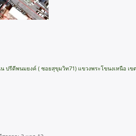
 ปรีดีพนมยงค์ ( ซอยสุขุมวิท71) แขวงพระโขนงเหนือ เ