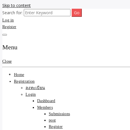
Skip to content
Search for:
ขายบ้านไม่ออก ขายสินค้าไม่ได้ บอกเรา! รับจ้างลงโพสต์อสังหาฯ รับโพสเว
รับจ้างโพสต์ขายบ้าน ขายขอ
Log in
Register
ความคุ้มค่า "ถูกและดีมีอยู
การันตีงานดี 100% ✨
Menu
Close
Home
Registration
ลงทะเบียน
Login
Dashboard
Members
Submissions
post
Register