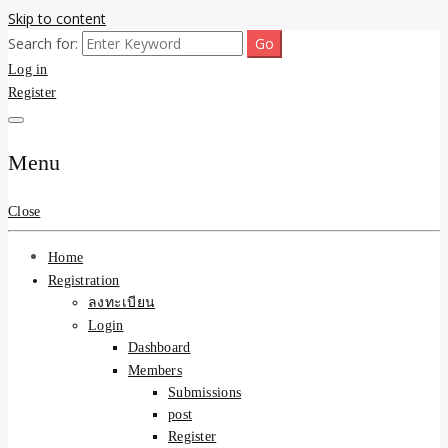
Skip to content
Search for:
ขายบ้านไม่ออก ขายสินค้าไม่ได้ บอกเรา! รับจ้างลงโพสต์อสังหาฯ รับโพส
รับจ้างโพสต์ขายบ้าน ขาย
Log in
เว็บบอร์ดSEO ดันติดหน้าแรก Google AI ชัวร์ 🎯 … ให้เราจัดการให้! ด้วย
ระบบ AI Search & SEO ที่แม่นยำที่สุด
Register
ของ ติดหน้าแรก Google Ai
Search ราคาถูกที่สุด! เน้น
Menu
ความคุ้มค่า "ถูกและดีมีอยู่
Close
จริง" (เหมาะกับพ่อค้า
Home
แม่ค้า) บริการโพสต์เว็บ
Registration
ลงทะเบียน
บอร์ด SEO การันตีงานดี
Login
Dashboard
100% ✨
Members
Submissions
post
Register