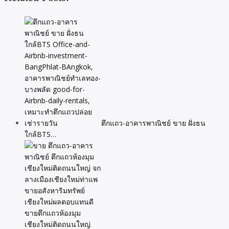
ตึกแถว-อาคารพาณิชย์ ขาย ฝั่งธน
ใกล้BTS…