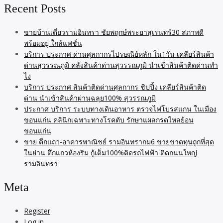
Recent Posts
ขายบ้านเดี่ยวรามอินทรา ชัยพฤกษ์พระยาสุเรนทร์30 สภาพดี
พร้อมอยู่ ใกล้แฟชั่น
บริการ ประกาศ ด่านศุลกากรไปรษณีย์หลัก ใน1วัน เคลียร์สินค้า
ด่านสุวรรณภูมิ คลังสินค้าด่านสุวรรณภูมิ นำเข้าสินค้าติดด่านทำ
ไง
บริการ ประกาศ สินค้าติดด่านศุลกากร ชิปปิ้ง เคลียร์สินค้าติด
ด่าน นำเข้าสินค้าผ่านฉลุย100% สุวรรณภูมิ
ประกาศ บริการ ระบบทางเดินอาหาร ตรวจไฟโบรสแกน ในเมือง
ขอนแก่น คลินิกเฉพาะทางโรคตับ รักษาแผลกรดไหลย้อน
ขอนแก่น
ขาย ตึกแถว-อาคารพาณิชย์ รามอินทรากม6 ขายขาดทุนถูกที่สุด
ในย่าน ตึกแถวห้องริม กู้เต็ม100%ติดรถไฟฟ้า ติดถนนใหญ่
รามอินทรา
Meta
Register
Log in