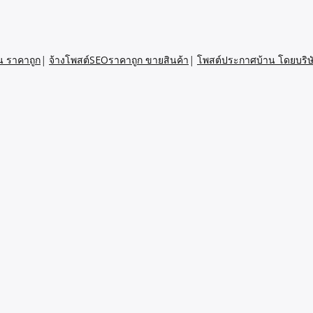
น ราคาถูก
|
จ้างโพสต์SEOราคาถูก ขายสินค้า
|
โพสต์ประกาศบ้าน โดยบริษ