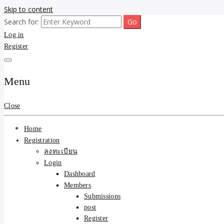
Skip to content
Search for:
ขายบ้านไม่ออก ขายสินค้าไม่ได้ บอกเรา! รับจ้างลงโพสต์อสังหาฯ รับโพสเว
รับจ้างโพสต์ขายบ้าน ขายขอ
Log in
Register
ความคุ้มค่า "ถูกและดีมีอยู
การันตีงานดี 100% ✨
Menu
Close
Home
Registration
ลงทะเบียน
Login
Dashboard
Members
Submissions
post
Register