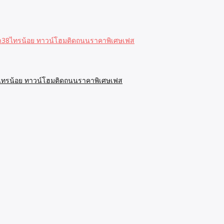
ษา38ไทรน้อย ทาวน์โฮมติดถนนราคาพิเศษเฟส