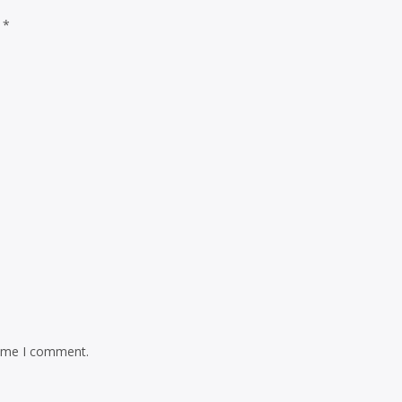
d
*
time I comment.