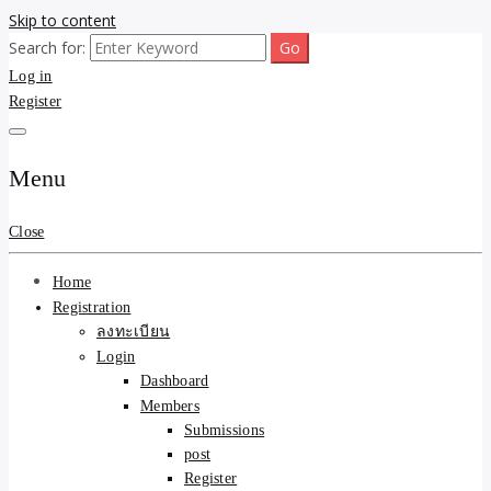
Skip to content
Search for:
ขายบ้านไม่ออก ขายสินค้าไม่ได้ บอกเรา! รับจ้างลงโพสต์อสังหาฯ รับโพส
รับจ้างโพสต์ขายบ้าน ขาย
Log in
เว็บบอร์ดSEO ดันติดหน้าแรก Google AI ชัวร์ 🎯 … ให้เราจัดการให้! ด้วย
ระบบ AI Search & SEO ที่แม่นยำที่สุด
Register
ของ ติดหน้าแรก Google Ai
Search ราคาถูกที่สุด! เน้น
Menu
ความคุ้มค่า "ถูกและดีมีอยู่
Close
จริง" (เหมาะกับพ่อค้า
Home
แม่ค้า) บริการโพสต์เว็บ
Registration
ลงทะเบียน
บอร์ด SEO การันตีงานดี
Login
Dashboard
100% ✨
Members
Submissions
post
Register