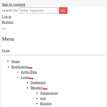
Skip to content
Search for:
ขายบ้านไม่ออก ขายสินค้าไม่ได้ บอกเรา! รับจ้างลงโพสต์อสังหาฯ รับโพส
รับจ้างโพสต์ขายบ้าน ขาย
Log in
เว็บบอร์ดSEO ดันติดหน้าแรก Google AI ชัวร์ 🎯 … ให้เราจัดการให้! ด้วย
ระบบ AI Search & SEO ที่แม่นยำที่สุด
Register
ของ ติดหน้าแรก Google Ai
Search ราคาถูกที่สุด! เน้น
Menu
ความคุ้มค่า "ถูกและดีมีอยู่
Close
จริง" (เหมาะกับพ่อค้า
Home
แม่ค้า) บริการโพสต์เว็บ
Registration
ลงทะเบียน
บอร์ด SEO การันตีงานดี
Login
Dashboard
100% ✨
Members
Submissions
post
Register