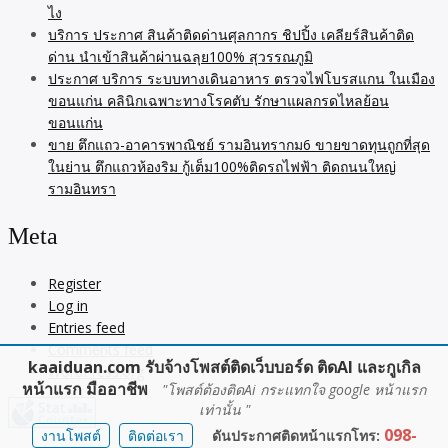
ไง
บริการ ประกาศ สินค้าติดด่านศุลกากร ชิปปิ้ง เคลียร์สินค้าติด
ด่าน นำเข้าสินค้าผ่านฉลุย100% สุวรรณภูมิ
ประกาศ บริการ ระบบทางเดินอาหาร ตรวจไฟโบรสแกน ในเมือง
ขอนแก่น คลินิกเฉพาะทางโรคตับ รักษาแผลกรดไหลย้อน
ขอนแก่น
ขาย ตึกแถว-อาคารพาณิชย์ รามอินทรากม6 ขายขาดทุนถูกที่สุด
ในย่าน ตึกแถวห้องริม กู้เต็ม100%ติดรถไฟฟ้า ติดถนนใหญ่
รามอินทรา
Meta
Register
Log in
Entries feed
Comments feed
kaaiduan.com รับจ้างโพสต์ติดเว็บบอร์ด ติดAI และกูเกิล
WordPress.org
หน้าแรก มืออาชีพ
"โพสต์ต้องติดAi กระแทกใจ google หน้าแรก
เท่านั้น "
098-
งานโพสต์
ติดต่อเรา
ดันประกาศติดหน้าแรกโทร: