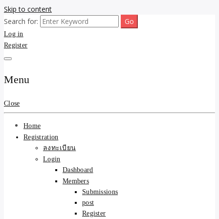
Skip to content
Search for:
ขายบ้านไม่ออก ขายสินค้าไม่ได้ บอกเรา! รับจ้างลงโพสต์อสังหาฯ รับโพส
รับจ้างโพสต์ขายบ้าน ขาย
Log in
เว็บบอร์ดSEO ดันติดหน้าแรก Google AI ชัวร์ 🎯 … ให้เราจัดการให้! ด้วย
ระบบ AI Search & SEO ที่แม่นยำที่สุด
Register
ของ ติดหน้าแรก Google Ai
Search ราคาถูกที่สุด! เน้น
Menu
ความคุ้มค่า "ถูกและดีมีอยู่
Close
จริง" (เหมาะกับพ่อค้า
Home
แม่ค้า) บริการโพสต์เว็บ
Registration
ลงทะเบียน
บอร์ด SEO การันตีงานดี
Login
Dashboard
100% ✨
Members
Submissions
post
Register