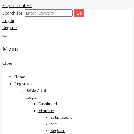
Skip to content
Search for:
ขายบ้านไม่ออก ขายสินค้าไม่ได้ บอกเรา! รับจ้างลงโพสต์อสังหาฯ รับโพส
รับจ้างโพสต์ขายบ้าน ขาย
Log in
เว็บบอร์ดSEO ดันติดหน้าแรก Google AI ชัวร์ 🎯 … ให้เราจัดการให้! ด้วย
ระบบ AI Search & SEO ที่แม่นยำที่สุด
Register
ของ ติดหน้าแรก Google Ai
Search ราคาถูกที่สุด! เน้น
Menu
ความคุ้มค่า "ถูกและดีมีอยู่
Close
จริง" (เหมาะกับพ่อค้า
Home
แม่ค้า) บริการโพสต์เว็บ
Registration
ลงทะเบียน
บอร์ด SEO การันตีงานดี
Login
Dashboard
100% ✨
Members
Submissions
post
Register