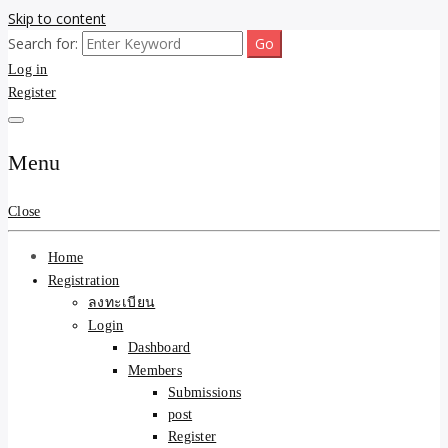
Skip to content
Search for:
ขายบ้านไม่ออก ขายสินค้าไม่ได้ บอกเรา! รับจ้างลงโพสต์อสังหาฯ รับโพส
รับจ้างโพสต์ขายบ้าน ขาย
Log in
เว็บบอร์ดSEO ดันติดหน้าแรก Google AI ชัวร์ 🎯 … ให้เราจัดการให้! ด้วย
ระบบ AI Search & SEO ที่แม่นยำที่สุด
Register
ของ ติดหน้าแรก Google Ai
Search ราคาถูกที่สุด! เน้น
Menu
ความคุ้มค่า "ถูกและดีมีอยู่
Close
จริง" (เหมาะกับพ่อค้า
Home
แม่ค้า) บริการโพสต์เว็บ
Registration
ลงทะเบียน
บอร์ด SEO การันตีงานดี
Login
Dashboard
100% ✨
Members
Submissions
post
Register