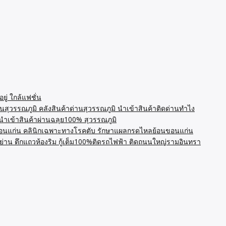
ู่ ใกล้แฟชั่น
นสุวรรณภูมิ คลังสินค้าด่านสุวรรณภูมิ นำเข้าสินค้าติดด่านทำไง
น นำเข้าสินค้าผ่านฉลุย100% สุวรรณภูมิ
นแก่น คลินิกเฉพาะทางโรคตับ รักษาแผลกรดไหลย้อนขอนแก่น
่าน ตึกแถวห้องริม กู้เต็ม100%ติดรถไฟฟ้า ติดถนนใหญ่รามอินทรา