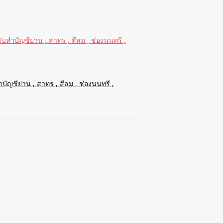
บทำบัญชีย่าน , สาทร , สีลม , ช่องนนทรี ,