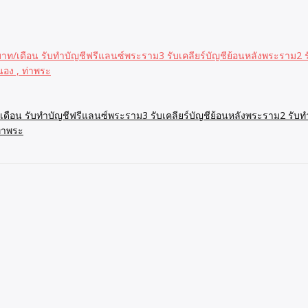
บาท/เดือน รับทำบัญชีฟรีแลนซ์พระราม3 รับเคลียร์บัญชีย้อนหลังพระราม2 รั
อง , ท่าพระ