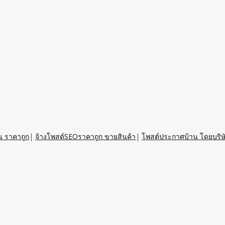
น ราคาถูก
|
จ้างโพสต์SEOราคาถูก ขายสินค้า
|
โพสต์ประกาศบ้าน โดยบริษ