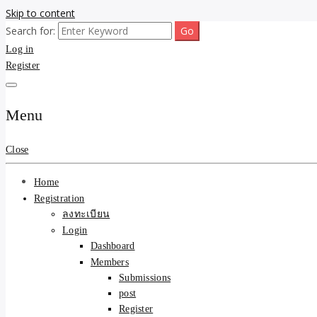
Skip to content
Search for:
ขายบ้านไม่ออก ขายสินค้าไม่ได้ บอกเรา! รับจ้างลงโพสต์อสังหาฯ รับโพสเว
รับจ้างโพสต์ขายบ้าน ขายขอ
Log in
Register
ความคุ้มค่า "ถูกและดีมีอยู
การันตีงานดี 100% ✨
Menu
Close
Home
Registration
ลงทะเบียน
Login
Dashboard
Members
Submissions
post
Register