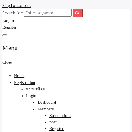
Skip to content
Search for:
ขายบ้านไม่ออก ขายสินค้าไม่ได้ บอกเรา! รับจ้างลงโพสต์อสังหาฯ รับโพส
รับจ้างโพสต์ขายบ้าน ขาย
Log in
เว็บบอร์ดSEO ดันติดหน้าแรก Google AI ชัวร์ 🎯 … ให้เราจัดการให้! ด้วย
ระบบ AI Search & SEO ที่แม่นยำที่สุด
Register
ของ ติดหน้าแรก Google Ai
Search ราคาถูกที่สุด! เน้น
Menu
ความคุ้มค่า "ถูกและดีมีอยู่
Close
จริง" (เหมาะกับพ่อค้า
Home
แม่ค้า) บริการโพสต์เว็บ
Registration
ลงทะเบียน
บอร์ด SEO การันตีงานดี
Login
Dashboard
100% ✨
Members
Submissions
post
Register