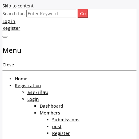
Skip to content
Search for:
รับจ้างโพสต์ขายบ้าน ขาย
ขายบ้านไม่ออก ขายสินค้าไม่ได้ บอกเรา! รับจ้างลงโพสต์อสังหาฯ รับโพส
Log in
เว็บบอร์ดSEO ดันติดหน้าแรก Google AI ชัวร์ 🎯 … ให้เราจัดการให้! ด้วย
Register
ระบบ AI Search & SEO ที่แม่นยำที่สุด
ของ ติดหน้าแรก Google
Ai Search ราคาถูกที่สุด!
Menu
เน้นความคุ้มค่า "ถูกและดี
Close
มีอยู่จริง" (เหมาะกับพ่อค้า
Home
แม่ค้า) บริการโพสต์เว็บ
Registration
ลงทะเบียน
บอร์ด SEO การันตีงานดี
Login
Dashboard
Members
100% ✨
Submissions
post
Register