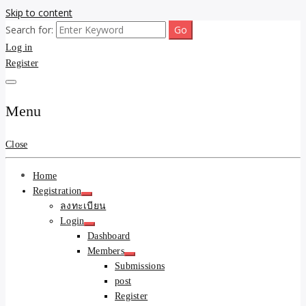
Skip to content
Search for:
ขายบ้านไม่ออก ขายสินค้าไม่ได้ บอกเรา! รับจ้างลงโพสต์อสังหาฯ รับโพ
รับจ้างโพสต์ขายบ้าน ขาย
Log in
สเว็บบอร์ดSEO ดันติดหน้าแรก Google AI ชัวร์ 🎯 … ให้เราจัดการให้!
ด้วยระบบ AI Search & SEO ที่แม่นยำที่สุด
Register
ของ ติดหน้าแรก Google
Ai Search ราคาถูกที่สุด!
Menu
เน้นความคุ้มค่า "ถูกและดี
Close
มีอยู่จริง" (เหมาะกับพ่อค้า
Home
แม่ค้า) บริการโพสต์เว็บ
Registration
ลงทะเบียน
บอร์ด SEO การันตีงานดี
Login
Dashboard
100% ✨
Members
Submissions
post
Register