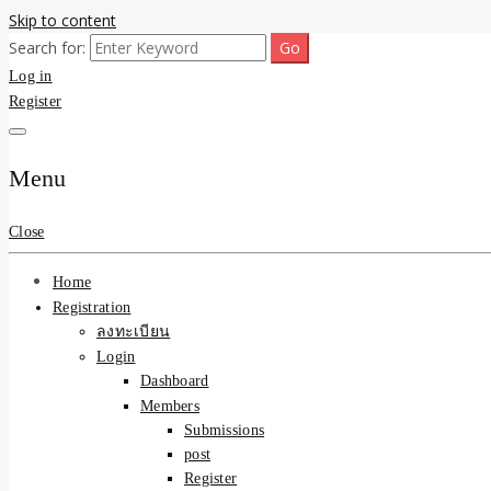
Skip to content
Search for:
ขายบ้านไม่ออก ขายสินค้าไม่ได้ บอกเรา! รับจ้างลงโพสต์อสังหาฯ รับโพสเว
รับจ้างโพสต์ขายบ้าน ขายขอ
Log in
Register
ความคุ้มค่า "ถูกและดีมีอยู
การันตีงานดี 100% ✨
Menu
Close
Home
Registration
ลงทะเบียน
Login
Dashboard
Members
Submissions
post
Register