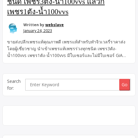
ชนิด เพชร3ตัง-น้ำ100vvs แล้วก็
เพชร1ตัง-น้ำ100vvs
Written by
webslave
January 24, 2023
ขายส่งปลีกเพชรแท้คุณภาพดี เพชรแท้สำหรับทำจิวเวลรี่ราคาส่ง
โดยผู้เชี่ยวชาญ นำเข้าเพชรแท้เพชรร่วงทุกชนิด เพชร3ตัง-
น้ำ100vvs เพชร1ตัง-น้ำ100vvs มีใบเซอร์และไม่มีใบเซอร์ GiA
HKD Aig
Search
for: