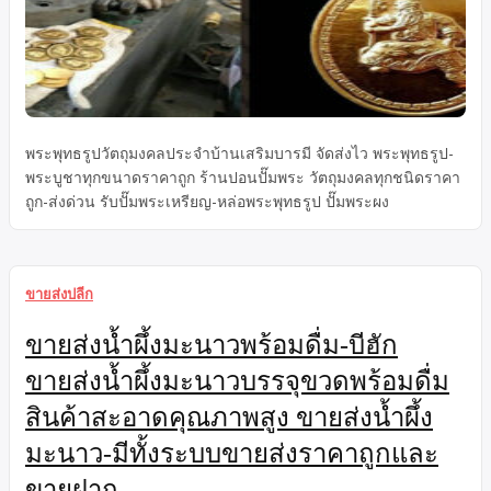
พระพุทธรูปวัตถุมงคลประจำบ้านเสริมบารมี จัดส่งไว พระพุทธรูป-
พระบูชาทุกขนาดราคาถูก ร้านปอนปั๊มพระ วัตถุมงคลทุกชนิดราคา
ถูก-ส่งด่วน รับปั๊มพระเหรียญ-หล่อพระพุทธรูป ปั๊มพระผง
ขายส่งปลีก
ขายส่งน้ำผึ้งมะนาวพร้อมดื่ม-บีฮัก
ขายส่งน้ำผึ้งมะนาวบรรจุขวดพร้อมดื่ม
สินค้าสะอาดคุณภาพสูง ขายส่งน้ำผึ้ง
มะนาว-มีทั้งระบบขายส่งราคาถูกและ
ขายฝาก