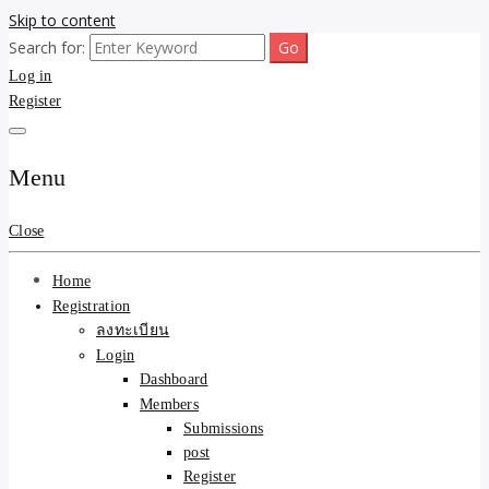
Skip to content
Search for:
ขายบ้านไม่ออก ขายสินค้าไม่ได้ บอกเรา! รับจ้างลงโพสต์อสังหาฯ รับโพส
รับจ้างโพสต์ขายบ้าน ขาย
Log in
เว็บบอร์ดSEO ดันติดหน้าแรก Google AI ชัวร์ 🎯 … ให้เราจัดการให้! ด้วย
ระบบ AI Search & SEO ที่แม่นยำที่สุด
Register
ของ ติดหน้าแรก Google Ai
Search ราคาถูกที่สุด! เน้น
Menu
ความคุ้มค่า "ถูกและดีมีอยู่
Close
จริง" (เหมาะกับพ่อค้า
Home
แม่ค้า) บริการโพสต์เว็บ
Registration
ลงทะเบียน
บอร์ด SEO การันตีงานดี
Login
Dashboard
100% ✨
Members
Submissions
post
Register