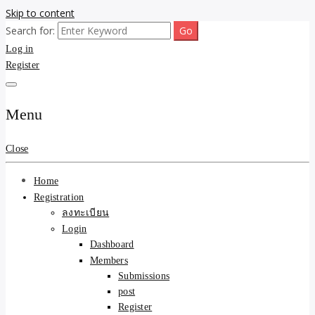
Skip to content
Search for:
ขายบ้านไม่ออก ขายสินค้าไม่ได้ บอกเรา! รับจ้างลงโพสต์อสังหาฯ รับโพส
รับจ้างโพสต์ขายบ้าน ขาย
Log in
เว็บบอร์ดSEO ดันติดหน้าแรก Google AI ชัวร์ 🎯 … ให้เราจัดการให้! ด้วย
ระบบ AI Search & SEO ที่แม่นยำที่สุด
Register
ของ ติดหน้าแรก Google Ai
Search ราคาถูกที่สุด! เน้น
Menu
ความคุ้มค่า "ถูกและดีมีอยู่
Close
จริง" (เหมาะกับพ่อค้า
Home
แม่ค้า) บริการโพสต์เว็บ
Registration
ลงทะเบียน
บอร์ด SEO การันตีงานดี
Login
Dashboard
100% ✨
Members
Submissions
post
Register