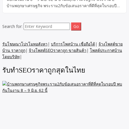
บ้านพฤกษาเศรษฐกิจ พระราม2กับข้อเสนอราคาที่ดีที่สุดในรอบปี
พบกันในงาน 8 – 9 มิ.ย. 62 นี้ ที่บ้านพฤกษา เศรษฐกิจ-พระราม 2
ทาวน์โฮมหลังเซ็นทรัลมหาชัย พร้อมนวัตกรรมบ้านหายใจ + ฟรีทุก
ค่าใช้จ่ายวันโอน
Search for:
รับโฆษณาโปรโมทอสังหา
|
บริการโพสบ้าน เชื่อถือได้
|
จ้างโพสต์ขาย
บ้าน ราคาถูก
|
จ้างโพสต์SEOราคาถูก ขายสินค้า
|
โพสต์ประกาศบ้าน
โดยบริษัท
|
รับทำSEOราคาถูกสุดในไทย