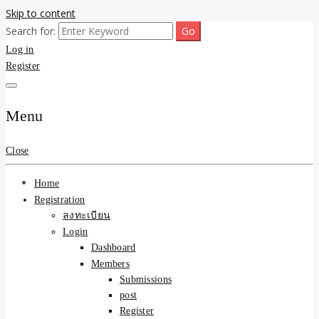
Skip to content
Search for:
ขายบ้านไม่ออก ขายสินค้าไม่ได้ บอกเรา! รับจ้างลงโพสต์อสังหาฯ รับโพส
รับจ้างโพสต์ขายบ้าน ขาย
Log in
เว็บบอร์ดSEO ดันติดหน้าแรก Google AI ชัวร์ 🎯 … ให้เราจัดการให้! ด้วย
ระบบ AI Search & SEO ที่แม่นยำที่สุด
Register
ของ ติดหน้าแรก Google Ai
Search ราคาถูกที่สุด! เน้น
Menu
ความคุ้มค่า "ถูกและดีมีอยู่
Close
จริง" (เหมาะกับพ่อค้า
Home
แม่ค้า) บริการโพสต์เว็บ
Registration
ลงทะเบียน
บอร์ด SEO การันตีงานดี
Login
Dashboard
100% ✨
Members
Submissions
post
Register