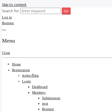
Skip to content
Search for:
ขายบ้านไม่ออก ขายสินค้าไม่ได้ บอกเรา! รับจ้างลงโพสต์อสังหาฯ รับโพสเว
รับจ้างโพสต์ขายบ้าน ขายขอ
Log in
Register
ความคุ้มค่า "ถูกและดีมีอยู
การันตีงานดี 100% ✨
Menu
Close
Home
Registration
ลงทะเบียน
Login
Dashboard
Members
Submissions
post
Register