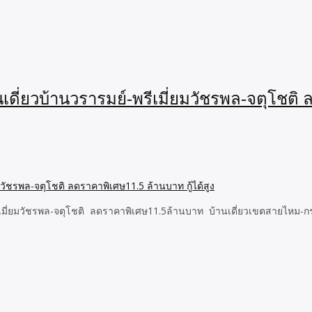
เดี่ยวบ้านวรารมย์-พรีเมี่ยมวัชรพล-จตุโชต
-พรีเมี่ยมวัชรพล-จตุโชติ ลดราคาพิเศษ11.5ล้านบาท บ้านเดี่ยวเขตสายไหม-