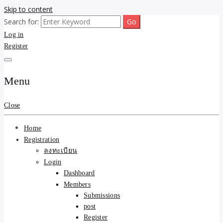
Skip to content
Search for:
ขายบ้านไม่ออก ขายสินค้าไม่ได้ บอกเรา! รับจ้างลงโพสต์อสังหาฯ รับโพส
รับจ้างโพสต์ขายบ้าน ขาย
Log in
เว็บบอร์ดSEO ดันติดหน้าแรก Google AI ชัวร์ 🎯 … ให้เราจัดการให้! ด้วย
ระบบ AI Search & SEO ที่แม่นยำที่สุด
Register
ของ ติดหน้าแรก Google Ai
Search ราคาถูกที่สุด! เน้น
Menu
ความคุ้มค่า "ถูกและดีมีอยู่
Close
จริง" (เหมาะกับพ่อค้า
Home
แม่ค้า) บริการโพสต์เว็บ
Registration
ลงทะเบียน
บอร์ด SEO การันตีงานดี
Login
Dashboard
100% ✨
Members
Submissions
post
Register