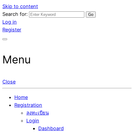
Skip to content
Search for:
รับจ้างโพสต์ขายบ้าน ขายของ ติดหน้าแรก Google Ai Search
ขายบ้านไม่ออก ขายสินค้าไม่ได้ บอกเรา! รับจ้างลงโพสต์อสัง
Log in
ราคาถูกที่สุด! เน้นความคุ้มค่า "ถูกและดีมีอยู่จริง" (เหมาะกับ
หาฯ รับโพสเว็บบอร์ดSEO ดันติดหน้าแรก Google AI ชัวร์ 🎯
Register
พ่อค้าแม่ค้า) บริการโพสต์เว็บบอร์ด SEO การันตีงานดี 100%
… ให้เราจัดการให้! ด้วยระบบ AI Search & SEO ที่แม่นยำที่สุด
✨
Menu
Close
Home
Registration
ลงทะเบียน
Login
Dashboard