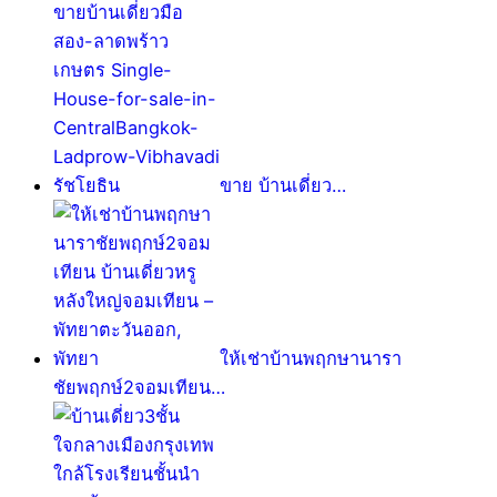
ขาย บ้านเดี่ยว…
ให้เช่าบ้านพฤกษานารา
ชัยพฤกษ์2จอมเทียน…