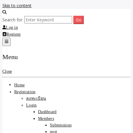
Skip to content
ขายบ้านไม่ออก ขายสินค้าไม่ได้ บอกเรา! รับจ้างลงโพสต์อสังหาฯ รับโพส
รับจ้างโพสต์ขายบ้าน ขาย
Search for:
เว็บบอร์ดSEO ดันติดหน้าแรก Google AI ชัวร์ 🎯 … ให้เราจัดการให้! ด้วย
ระบบ AI Search & SEO ที่แม่นยำที่สุด
Log in
ของ ติดหน้าแรก Google Ai
Register
Search ราคาถูกที่สุด! เน้น
Menu
ความคุ้มค่า "ถูกและดีมีอยู่
จริง" (เหมาะกับพ่อค้า
Close
แม่ค้า) บริการโพสต์เว็บ
Home
Registration
บอร์ด SEO การันตีงานดี
ลงทะเบียน
Login
100% ✨
Dashboard
Members
Submissions
post