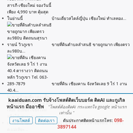
บ้านเดี่ยวสไตล์ญี่ปุ่น เชียงใหม่ ทำเลทอง…
ขายที่ดินตำบลลำสนธิ ขายถูกมาก เพียงตรว
ละ980บ…
ขายที่ดิน เชียงคาน จังหวัดเลย 9 ไร่ 1 งาน
40.4…
kaaiduan.com รับจ้างโพสต์ติดเว็บบอร์ด ติดAI และกูเกิล
หน้าแรก มืออาชีพ
"โพสต์ต้องติดAi กระแทกใจ google หน้าแรก
เท่านั้น "
098-
งานโพสต์
ติดต่อเรา
ดันประกาศติดหน้าแรกโทร:
ขายบ้านเดี่ยวสองชั้นพร้อมที่ดิน 117ตรว
3897144
ต.แม่เหียะ…