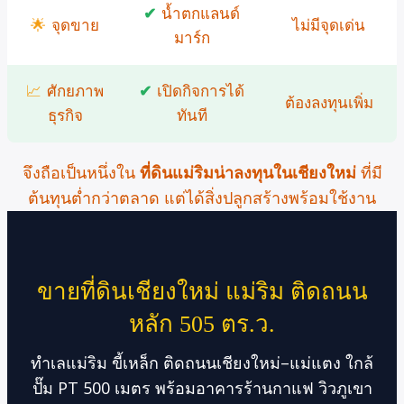
✔
น้ำตกแลนด์
🌟
จุดขาย
ไม่มีจุดเด่น
มาร์ก
📈
ศักยภาพ
✔
เปิดกิจการได้
ต้องลงทุนเพิ่ม
ธุรกิจ
ทันที
จึงถือเป็นหนึ่งใน
ที่ดินแม่ริมน่าลงทุนในเชียงใหม่
ที่มี
ต้นทุนต่ำกว่าตลาด แต่ได้สิ่งปลูกสร้างพร้อมใช้งาน
ขายที่ดินเชียงใหม่ แม่ริม ติดถนน
หลัก 505 ตร.ว.
ทำเลแม่ริม ขี้เหล็ก ติดถนนเชียงใหม่–แม่แตง ใกล้
ปั๊ม PT 500 เมตร พร้อมอาคารร้านกาแฟ วิวภูเขา