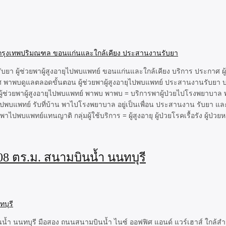
ผู้ช่วยพาผู้สูงอายุไปพบแพทย์ ขอนแก่นและใกล้เคียง บริการ ประกาศ ผู้
าพบดูแลตลอดขั้นตอน ผู้ช่วยพาผู้สูงอายุไปพบแพทย์ ประสานงานรับยา 
ช่วยพาผู้สูงอายุไปพบแพทย์ พาพบ พาพบ = บริการพาผู้ป่วยไปโรงพยาบาล พร้อ
ุไปพบแพทย์ รับที่บ้าน พาไปโรงพยาบาล อยู่เป็นเพื่อน ประสานงาน รับยา และ
บแพทย์แทนญาติ กลุ่มผู้ใช้บริการ = ผู้สูงอายุ ผู้ป่วยโรคเรื้อรัง ผู้ป่วยหลังผ
08 ตร.ม. สนามบินน้ำ นนทบุรี
บินน้ำ นนทบุรี มือสอง ถนนสนามบินน้ำ ไนซ์ ออฟฟิศ แอนด์ แวร์เฮาส์ ใกล้