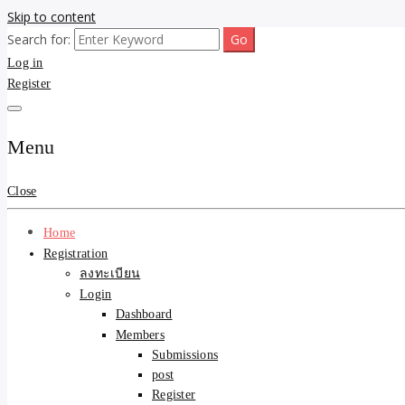
Skip to content
Search for:
ขายบ้านไม่ออก ขายสินค้าไม่ได้ บอกเรา! รับจ้างลงโพสต์อสังหาฯ รับโพสเว
รับจ้างโพสต์ขายบ้าน ขายขอ
Log in
Register
ความคุ้มค่า "ถูกและดีมีอยู
การันตีงานดี 100% ✨
Menu
Close
Home
Registration
ลงทะเบียน
Login
Dashboard
Members
Submissions
post
Register