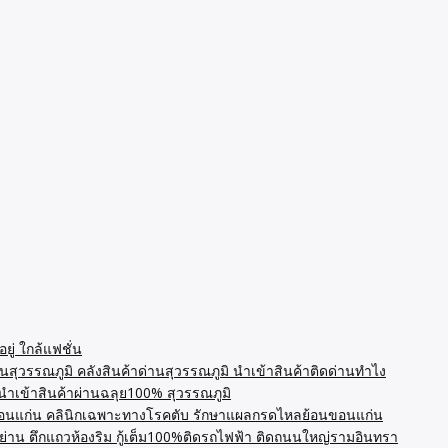
ู่ ใกล้แฟชั่น
นสุวรรณภูมิ คลังสินค้าด่านสุวรรณภูมิ นำเข้าสินค้าติดด่านทำไง
น นำเข้าสินค้าผ่านฉลุย100% สุวรรณภูมิ
นแก่น คลินิกเฉพาะทางโรคตับ รักษาแผลกรดไหลย้อนขอนแก่น
่าน ตึกแถวห้องริม กู้เต็ม100%ติดรถไฟฟ้า ติดถนนใหญ่รามอินทรา