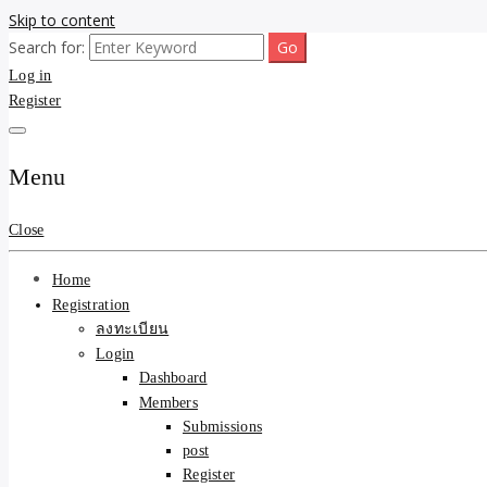
Skip to content
Search for:
ขายบ้านไม่ออก ขายสินค้าไม่ได้ บอกเรา! รับจ้างลงโพสต์อสังหาฯ รับโพสเว
รับจ้างโพสต์ขายบ้าน ขายขอ
Log in
Register
ความคุ้มค่า "ถูกและดีมีอยู
การันตีงานดี 100% ✨
Menu
Close
Home
Registration
ลงทะเบียน
Login
Dashboard
Members
Submissions
post
Register