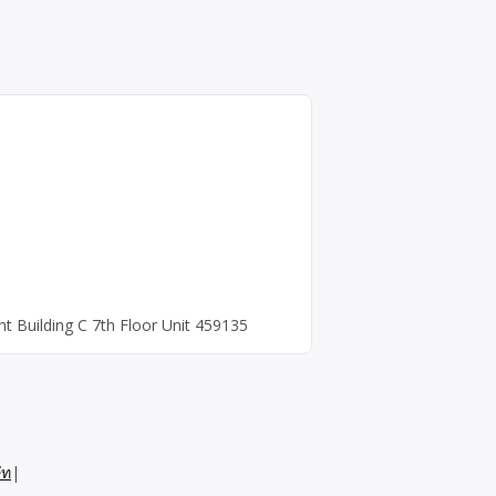
 Building C 7th Floor Unit 459135
ัท
|