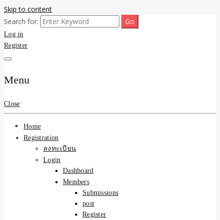
Skip to content
Search for:
ขายบ้านไม่ออก ขายสินค้าไม่ได้ บอกเรา! รับจ้างลงโพสต์อสังหาฯ รับโพส
รับจ้างโพสต์ขายบ้าน ขาย
Log in
เว็บบอร์ดSEO ดันติดหน้าแรก Google AI ชัวร์ 🎯 … ให้เราจัดการให้! ด้วย
ระบบ AI Search & SEO ที่แม่นยำที่สุด
Register
ของ ติดหน้าแรก Google Ai
Search ราคาถูกที่สุด! เน้น
Menu
ความคุ้มค่า "ถูกและดีมีอยู่
Close
จริง" (เหมาะกับพ่อค้า
Home
แม่ค้า) บริการโพสต์เว็บ
Registration
ลงทะเบียน
บอร์ด SEO การันตีงานดี
Login
Dashboard
100% ✨
Members
Submissions
post
Register