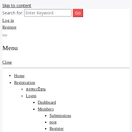
Skip to content
Search for:
ขายบ้านไม่ออก ขายสินค้าไม่ได้ บอกเรา! รับจ้างลงโพสต์อสังหาฯ รับโพส
รับจ้างโพสต์ขายบ้าน ขาย
Log in
เว็บบอร์ดSEO ดันติดหน้าแรก Google AI ชัวร์ 🎯 … ให้เราจัดการให้! ด้วย
ระบบ AI Search & SEO ที่แม่นยำที่สุด
Register
ของ ติดหน้าแรก Google Ai
Search ราคาถูกที่สุด! เน้น
Menu
ความคุ้มค่า "ถูกและดีมีอยู่
Close
จริง" (เหมาะกับพ่อค้า
Home
แม่ค้า) บริการโพสต์เว็บ
Registration
ลงทะเบียน
บอร์ด SEO การันตีงานดี
Login
Dashboard
100% ✨
Members
Submissions
post
Register